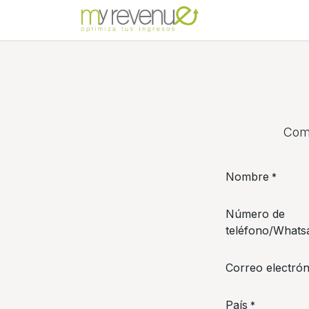
Ir al contenido
Inicio
Sobre no
Comp
Nombre
*
Número de
teléfono/Whats
Correo electrón
País
*