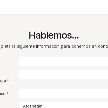
sotros
Quiero más información
Hablemos...
leta la siguiente información para ponernos en cont
app
*
ico
*